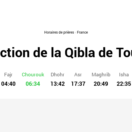
Horaires de prières
›
France
ction de la Qibla de T
Fajr
Chourouk
Dhohr
Asr
Maghrib
Isha
04:40
06:34
13:42
17:37
20:49
22:35