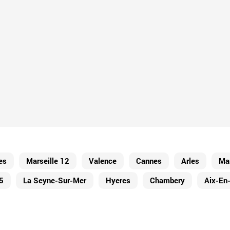
es
Marseille 12
Valence
Cannes
Arles
Mar
5
La Seyne-Sur-Mer
Hyeres
Chambery
Aix-En